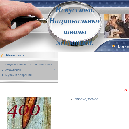
Искусство.
Национальные
школы
живописи.
Главна
Меню сайта
национальные школы живописи
художники
музеи и собрания
A
джонс,томас