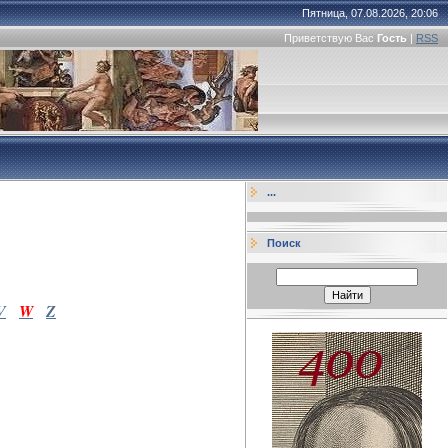
Пятница, 07.08.2026, 20:06
Приветствую Вас
Гость
|
RSS
...
Поиск
V
W
Z