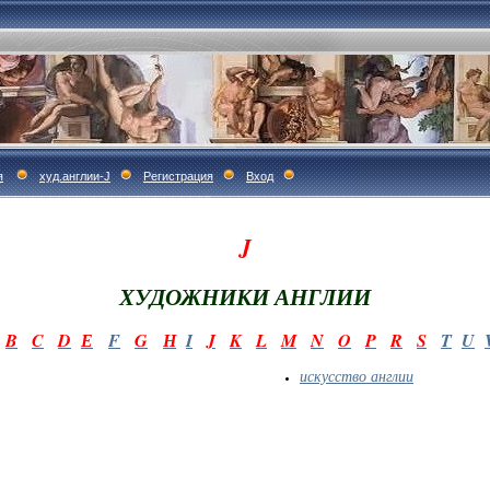
я
худ.англии-J
Регистрация
Вход
J
ХУДОЖНИКИ АНГЛИИ
B
C
D
Е
F
G
Н
I
J
K
L
M
N
O
P
R
S
T
U
искусство англии