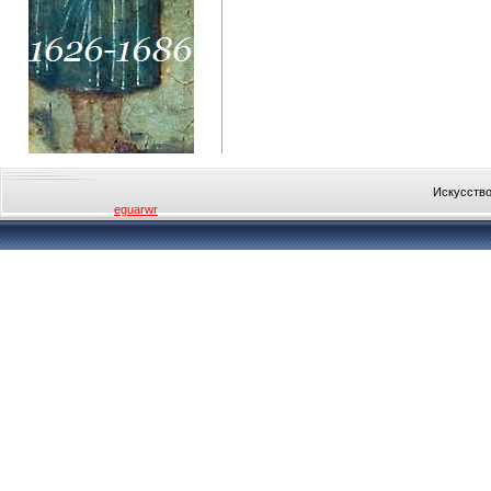
Искусство
eguarwr