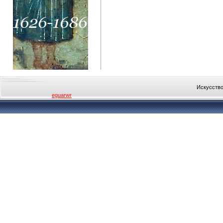
Искусство
eguarwr