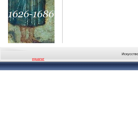
Искусство
eguarwr