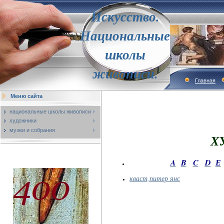
Искусство.
Национальные
школы
живописи.
Главная
Меню сайта
национальные школы живописи
художники
музеи и собрания
Х
A
B
C
D
Е
кваст,питер янс