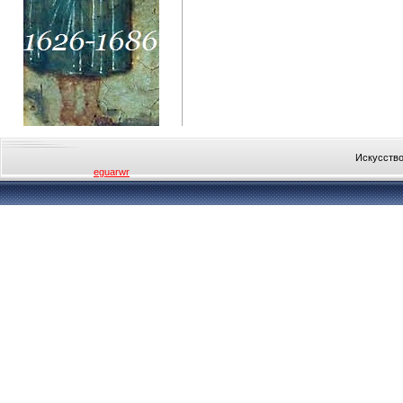
Искусство
eguarwr