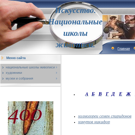
Искусство.
Национальные
школы
живописи.
Главная
Меню сайта
национальные школы живописи
художники
музеи и собрания
A
Б
В
Г
Д
Е
Ж
холмогорец семен спиридонов
хомутов никифор