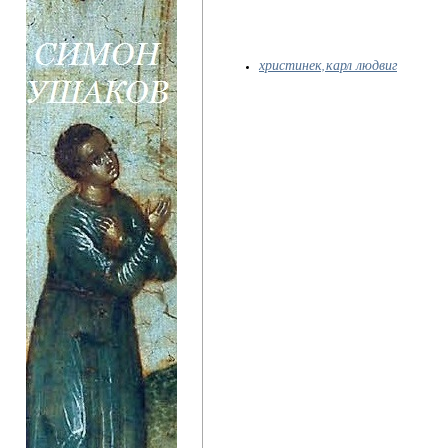
христинек,карл людвиг