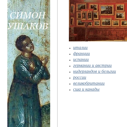
италии
франции
испании
германии и австрии
нидерландов и бельгии
россии
великобритании
сша и канады