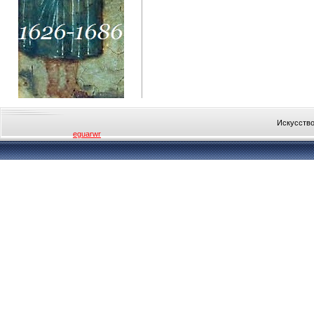
Искусство
eguarwr