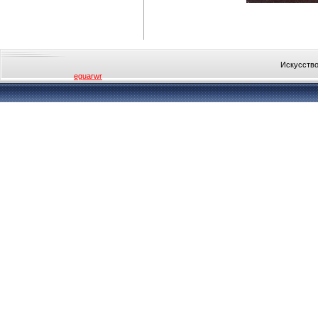
Искусство
eguarwr