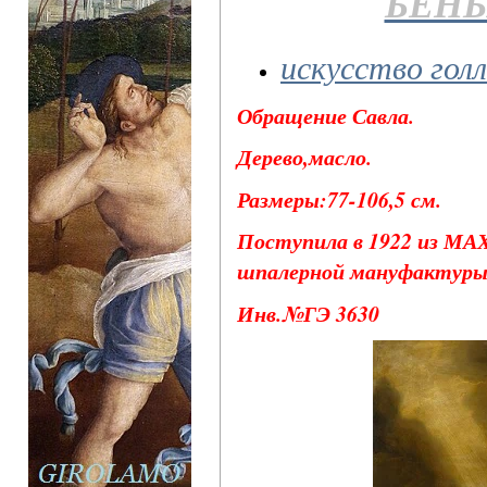
БЕНЬ
искусство гол
Обращение Савла.
Дерево,масло.
Размеры:77-106,5 см.
Поступила в 1922 из МАХ
шпалерной мануфактуры 
Инв.№ГЭ 3630