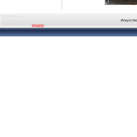
Искусство
eguarwr