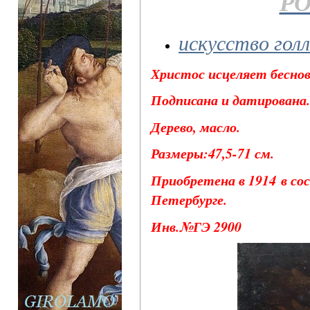
РО
искусство гол
Христос исцеляет беснов
Подписана и датирована.
Дерево, масло.
Размеры:47,5-71 см.
Приобретена в 1914 в со
Петербурге.
Инв.№ГЭ 2900