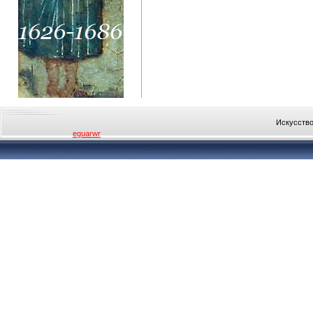
Искусство
eguarwr