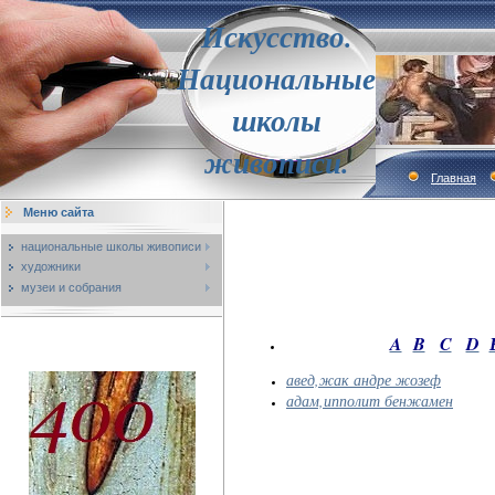
Искусство.
Национальные
школы
живописи.
Главная
Меню сайта
национальные школы живописи
художники
музеи и собрания
A
B
C
D
авед,жак андре жозеф
адам,ипполит бенжамен