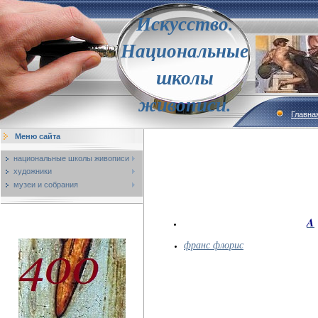
Искусство.
Национальные
школы
живописи.
Главна
Меню сайта
национальные школы живописи
художники
музеи и собрания
A
франс флорис