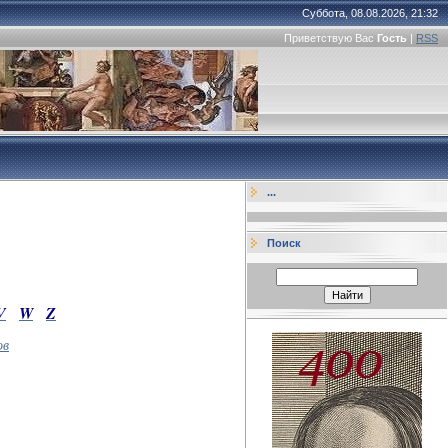
Суббота, 08.08.2026, 21:32
Приветствую Вас
Гость
|
RSS
...
Поиск
V
W
Z
ов