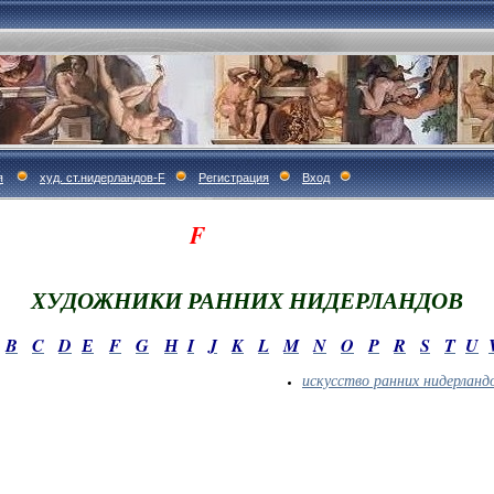
я
худ. ст.нидерландов-F
Регистрация
Вход
F
ХУДОЖНИКИ РАННИХ НИДЕРЛАНДОВ
B
C
D
Е
F
G
Н
I
J
K
L
M
N
O
P
R
S
T
U
искусство ранних нидерланд