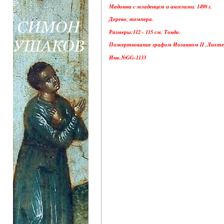
Мадонна с младенцем и ангелами. 1490 г.
Дерево, темпера.
Размеры:112 - 115 см.
Тондо.
Пожертвование графом Иоганном II ,Лихте
Инв.№GG-1133