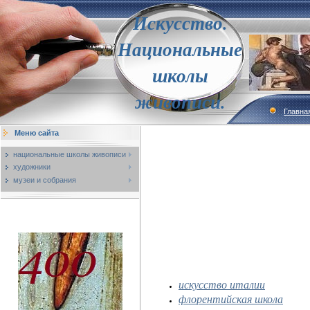
Искусство.
Национальные
школы
живописи.
Главна
Меню сайта
национальные школы живописи
художники
музеи и собрания
искусство италии
флорентийская школа