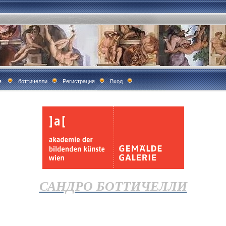
я
боттичелли
Регистрация
Вход
САНДРО БОТТИЧЕЛЛИ