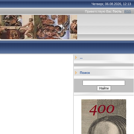
Четверг, 06.08.2026, 12:13
Приветствую Вас
Гость
|
RSS
...
Поиск