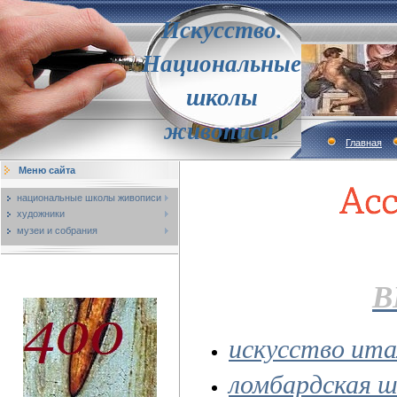
Искусство.
Национальные
школы
живописи.
Главная
Меню сайта
национальные школы живописи
художники
музеи и собрания
В
искусство ита
ломбардская ш