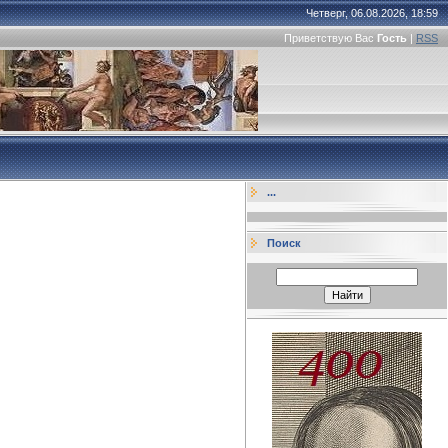
Четверг, 06.08.2026, 18:59
Приветствую Вас
Гость
|
RSS
...
Поиск