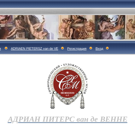
я
ADRIAEN PIETERSZ van de VE
Регистрация
Вход
АДРИАН ПИТЕРС ван де ВЕННЕ