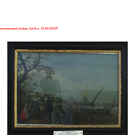
чественной войны.Aachen, SLM.GK529