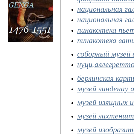
национальная га
национальная га
пинакотека пьет
пинакотека ват
соборный музей 
нуци,аллегретт
берлинская карт
музей линденау 
музей изящных и
музей лихтеншт
музей изобразит