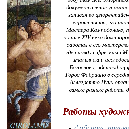
документальное упоминан
записан во флорентийск
вероятности, его ран
Мастера Камподонико, п
начале XIV века доминиро
работал в его мастерск
где наряду с фресками М
итальянский исследов
Богослова, идентифици
Город Фабриано в середи
Аллегретто Нуци орган
самые разные работы дл
Работы худож
фабриано пинако