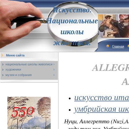
Искусство.
Национальные
школы
живописи.
Главная
Меню сайта
ALLEGRE
национальные школы живописи
художники
музеи и собрания
А
искусство ита
умбрийская шк
Нуци, Аллегретто (Nuzi,Al
году там же. Умбрийска