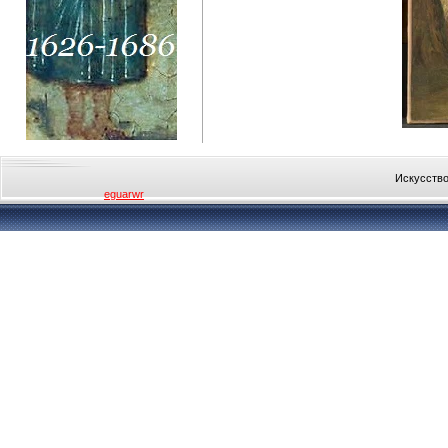
Искусство
eguarwr