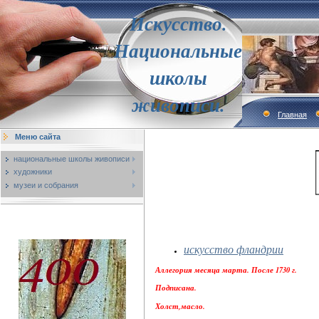
Искусство.
Национальные
школы
живописи.
Главная
Меню сайта
национальные школы живописи
художники
музеи и собрания
искусство фландрии
Аллегория месяца марта. После 1730 г.
Подписана.
Холст,масло.