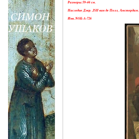
Размеры:59-44 см.
Наследие Джр. JSH ван де Полл, Амстердам.
Инв.№SK-A-726