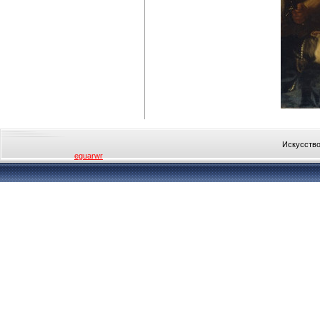
Искусство
eguarwr