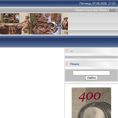
Пятница, 07.08.2026, 17:23
Приветствую Вас
Гость
|
RSS
...
Поиск