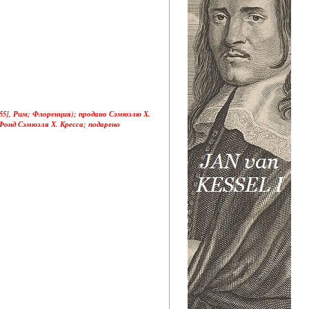
955], Рим; Флоренция); продано Сэмюэлю Х.
в Фонд Сэмюэля Х. Кресса; подарено