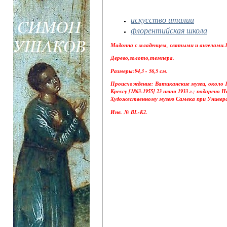
искусство италии
флорентийская школа
Мадонна с младенцем, святыми и ангелами.13
Дерево,золото,темпера.
Размеры:94,3 - 56,5 см.
Происхождение: Ватиканские музеи, около 18
Крессу [1863-1955] 23 июня 1933 г.; подарено
Художественному музею Самека при Универси
Инв. № BL-K2.