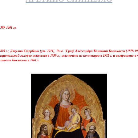
89-1401 гг.
95 г.; Джулио Стербини [ум. 1911], Рим. (Граф Алессандро Контини Бонакосси [1878-1
 Национальной галерее искусств в 1939 г.; исключено из коллекции в 1952 г. и возвращено 
тете Бакнелла в 1961 г.