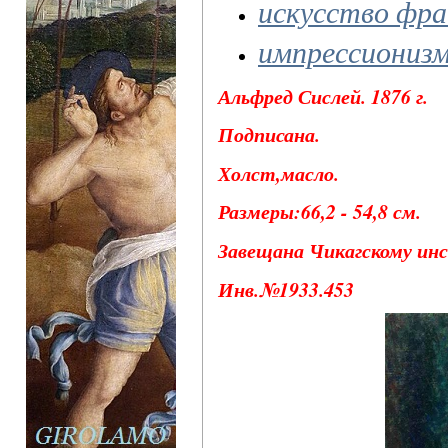
искусство фр
импрессиониз
Альфред Сислей. 1876 г.
Подписана.
Холст,масло.
Размеры:66,2 - 54,8 см.
Завещана Чикагскому инс
Инв.№1933.453