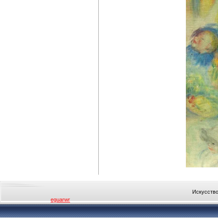
Искусство
eguarwr