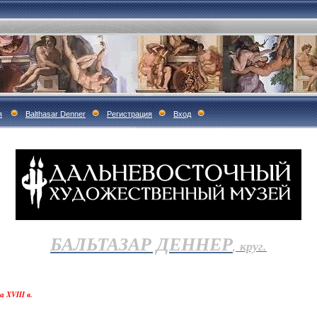
я
Balthasar Denner
Регистрация
Вход
БАЛЬТАЗАР ДЕННЕР
, круг.
 XVIII в.