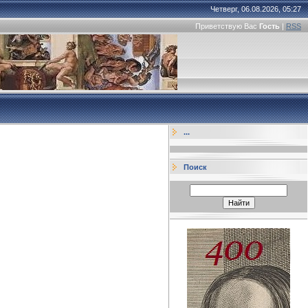
Четверг, 06.08.2026, 05:27
Приветствую Вас
Гость
|
RSS
...
Поиск