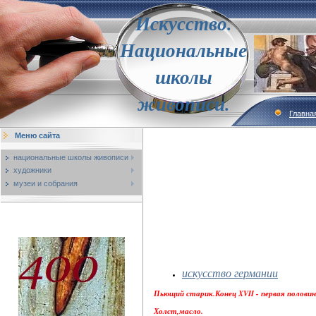
Искусство.
Национальные
школы
живописи.
Главна
Меню сайта
национальные школы живописи
художники
музеи и собрания
искусство германии
Пьющий старик.Конец XVII - первая половина
Холст,масло.