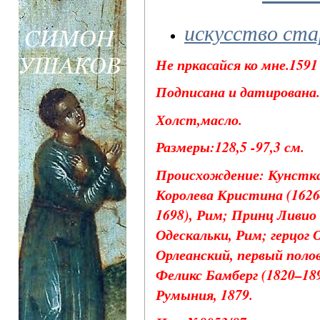
искусство ста
Не пркасайся ко мне.1591 
Подписана и датирована.
Холст,масло.
Размеры:128,5 -97,3 см.
Происхождение: Кунсткаме
Королева Кристина (1626–
1698), Рим; Принц Ливио
Одескальки, Рим; герцог 
Орлеанский, первый полов
Феликс Бамберг (1820–1893
Румыния, 1879.