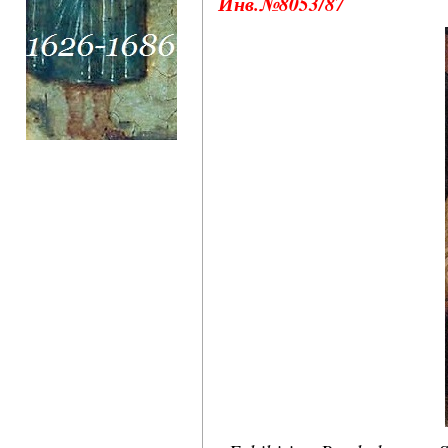
Инв.№8053/87