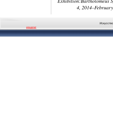
Exhibition:Bartholomeus S
4, 2014–February
Искусство
eguarwr