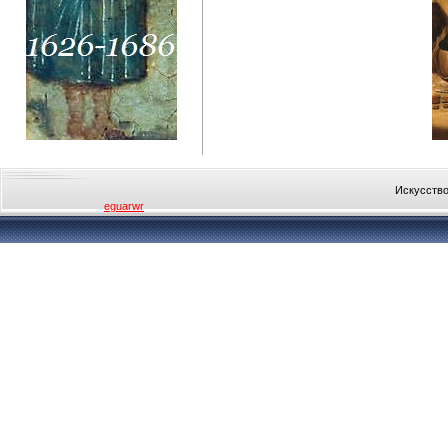
Искусство
eguarwr