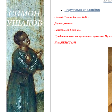
искусство голландии
Слепой Товит.Около 1630 г.
Дерево,миасло.
Размеры:52,5-38,5 см.
Предоставлено на временное хранение Музее
Инв.№RMCC s361