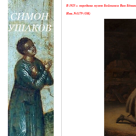
В 1925 г. передана музею Бойманса Ван Бёнин
Инв.№1179 (ОК)