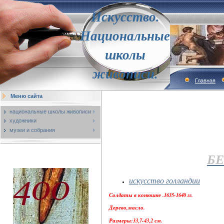
Искусство.
Национальные
школы
живописи.
Главная
Меню сайта
национальные школы живописи
художники
музеи и собрания
Б
искусство голландии
Солдаты в конюшне .1635-1640 гг.
Дерево,масло.
Размеры:33,7-43,2 см.