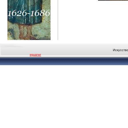
Искусство
eguarwr