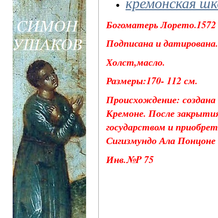
кремонская шк
Богоматерь Лорето.1572 
Подписана и датирована.
Холст,масло.
Размеры:170- 112 см.
Происхождение: создана
Кремоне. После закрытия
государством и приобрет
Сигизмундо Ала Понцоне
Инв.№P 75