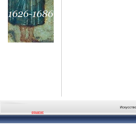
Искусство
eguarwr