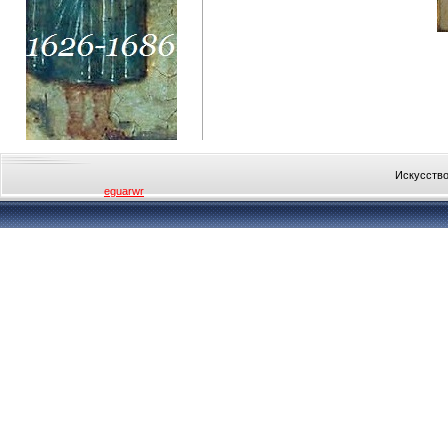
Искусство
eguarwr