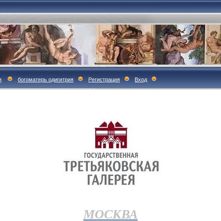
я
богоматерь одигитрия
Регистрация
Вход
МОСКВА