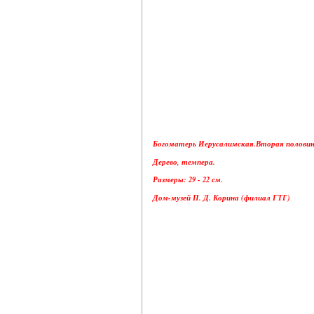
Богоматерь Иерусалимская.Вторая половина
Дерево, темпера.
Размеры: 29 - 22 см.
Дом-музей П. Д. Корина (филиал ГТГ)