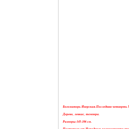
Богоматерь Иверская.Последняя четверть X
Дерево, левкас, темпера.
Размеры:145-106 см.
Поступила от Народного комиссариата прос