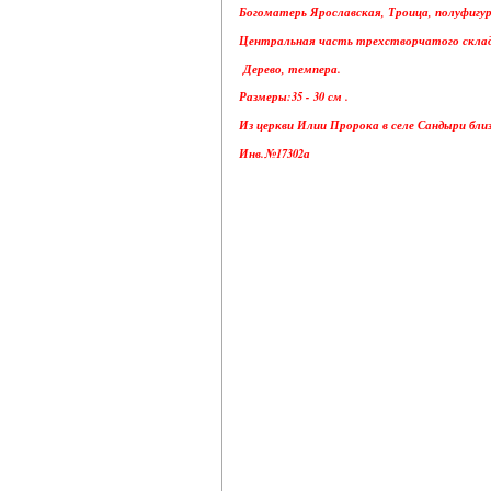
Богоматерь Ярославская, Троица, полуфигуры
Центральная часть трехстворчатого скла
Дерево, темпера.
Размеры:35 - 30 см .
Из церкви Илии Пророка в селе Сандыри бли
Инв.№17302а