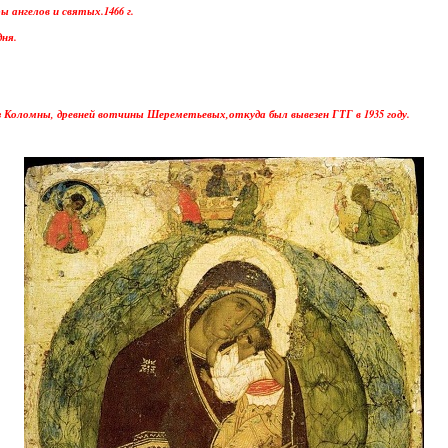
 ангелов и святых.1466 г.
дня.
з Коломны, древней вотчины Шереметьевых,откуда был вывезен ГТГ в 1935 году.