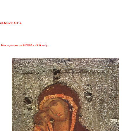
).Конец XIV в.
Поступила из ЗИХМ в 1930 году.