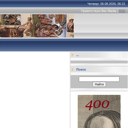
Четверг, 06.08.2026, 06:22
Приветствую Вас
Гость
|
RSS
...
Поиск