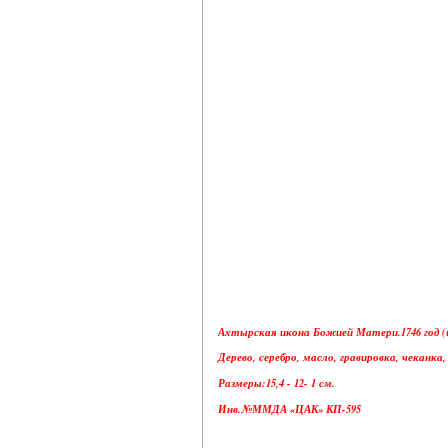
Ахтырская икона Божией Матери.1746 год (ик
Дерево, серебро, масло, гравировка, чеканка,
Размеры:15,4 - 12- 1 см.
Инв.№ММДА «ЦАК» КП-595