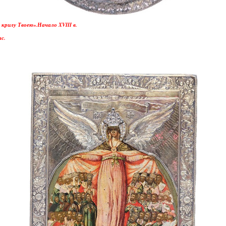
рилу Твоею».Начало XVIII в.
ас.