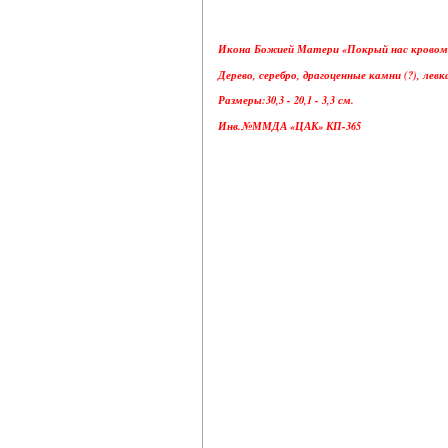
Икона Божией Матери «Покрый нас кровом к
Дерево, серебро, драгоценные камни (?), левк
Размеры:30,3 - 20,1 - 3,3 см.
Инв.№ММДА «ЦАК» КП-365