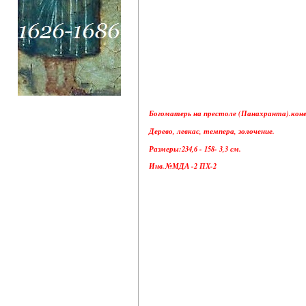
Богоматерь на престоле (Панахранта).конец 
Дерево, левкас, темпера, золочение.
Размеры:234,6 - 158- 3,3 см.
Инв.№МДА -2 ПХ-2