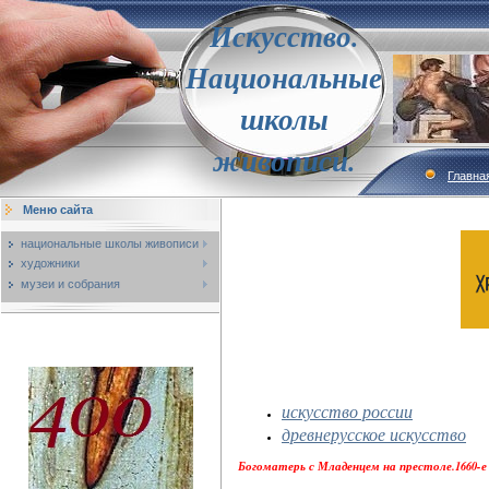
Искусство.
Национальные
школы
живописи.
Главна
Меню сайта
национальные школы живописи
художники
музеи и собрания
искусство россии
древнерусское искусство
Богоматерь с Младенцем на престоле.1660-е