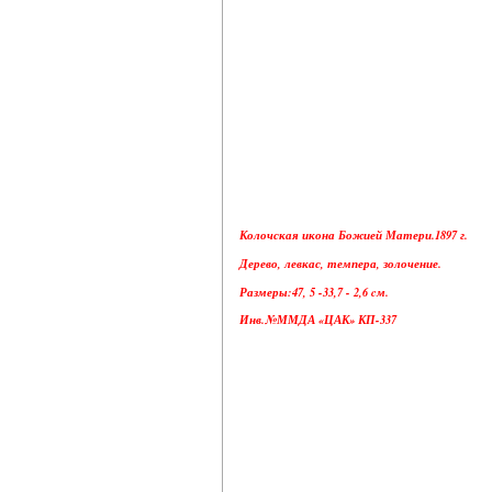
Колочская икона Божией Матери.1897 г.
Дерево, левкас, темпера, золочение.
Размеры:47, 5 -33,7 - 2,6 cм.
Инв.№ММДА «ЦАК» КП-337