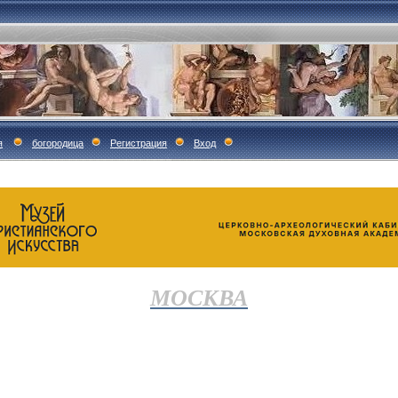
я
богородица
Регистрация
Вход
МОСКВА