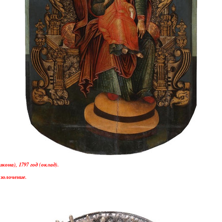
она), 1797 год (оклад).
 золочение.