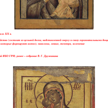
ло XIX в.
тво (состоит из цельной доски, надставленной сверху и снизу горизонтальными доще
которые формируют ковчег); паволока, левкас, темпера, золочение
ий ИБО ГРМ; ранее – собрание В. Г. Дружинина