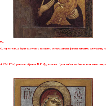
I в.
й, скрепленных двумя высокими врезными сквозными профилированными шпонками, негл
ий ИБО ГРМ; ранее – собрание В. Г. Дружинина. Происходит из Выговского монастыря