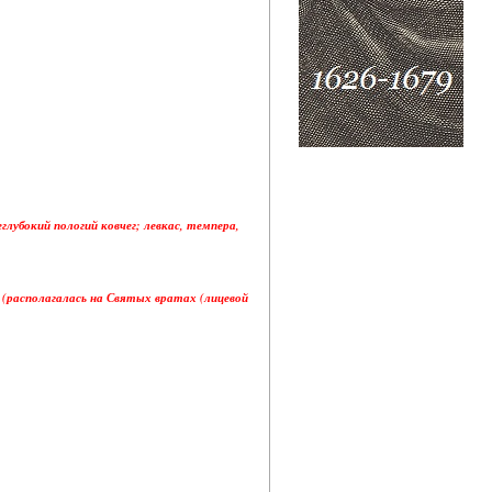
убокий пологий ковчег; левкас, темпера,
 (располагалась на Святых вратах (лицевой