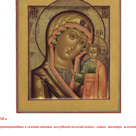
II в.
 трапециевидные в сечении шпонки, неглубокий пологий ковчег; левкас, темпера, золочен