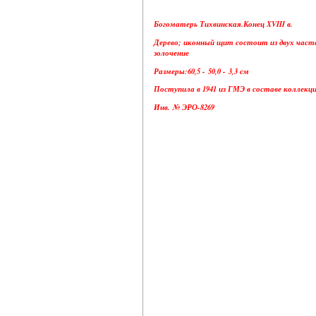
Богоматерь Тихвинская.Конец XVIII в.
Дерево; иконный щит состоит из двух част
золочение
Размеры:60,5 - 50,0 - 3,3 см
Поступила в 1941 из ГМЭ в составе коллек
Инв. № ЭРО-8269