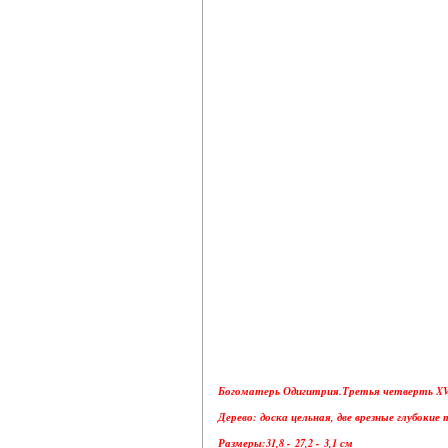
Богоматерь Одигитрия.Третья четверть XVI
Дерево: доска цельная, две врезные глубокие
Размеры:31,8 - 27,2 - 3,1 см