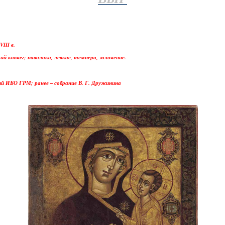
III в.
кий ковчег; паволока, левкас, темпера, золочение.
ий ИБО ГРМ; ранее – собрание В. Г. Дружинина