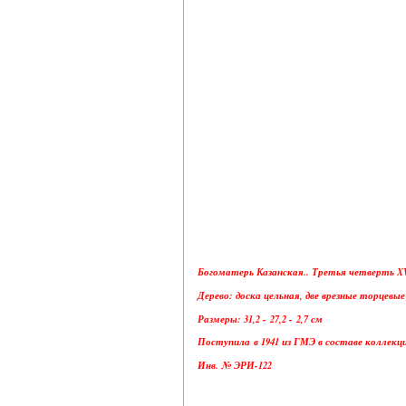
Богоматерь Казанская.. Третья четверть XVI
Дерево: доска цельная, две врезные торцевые
Размеры: 31,2 - 27,2 - 2,7 см
Поступила в 1941 из ГМЭ в составе коллекц
Инв. № ЭРИ-122