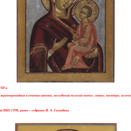
II в.
 трапециевидные в сечении шпонки, неглубокий пологий ковчег; левкас, темпера, золоче
ий ИБО ГРМ; ранее – собрание И. А. Гальнбека