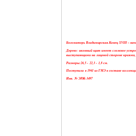
Богоматерь Владимирская.Конец XVIII – нача
Дерево: иконный щит имеет сложное устройс
выступающими на лицевой стороне краями, 
Размеры:26,5 - 22,3 - 1,8 см.
Поступила в 1941 из ГМЭ в составе коллекц
Инв. № ЭРЖ-3497