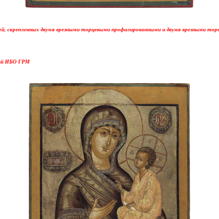
ей, скрепленных двумя врезными торцевыми профилированными и двумя врезными торц
ций ИБО ГРМ