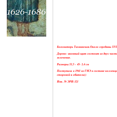
Богоматерь Тихвинская.Около середины XVII
Дерево: иконный щит состоит из двух часте
золочение.
Размеры:53,5 - 45- 3,4 см
Поступила в 1941 из ГМЭ в составе коллекц
стороной к обители))
Инв. № ЭРИ-321