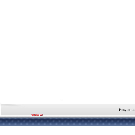
Искусство
eguarwr