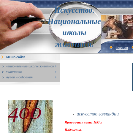
Искусство.
Национальные
школы
живописи.
Главная
Меню сайта
национальные школы живописи
художники
музеи и собрания
искусство голландии
Ярморочная сцена.1653 г.
Подписана.