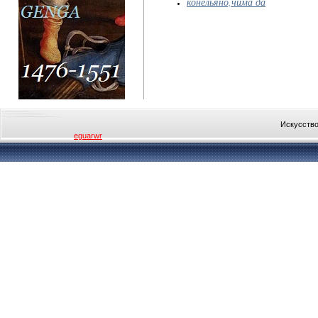
конельяно,чима да
Искусство
eguarwr