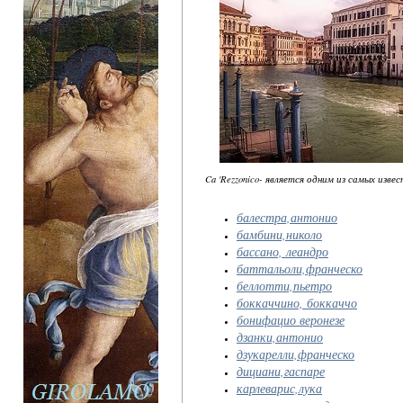
Ca 'Rezzonico- является одним из самых извес
балестра,антонио
бамбини,николо
бассано, леандро
баттальоли,франческо
беллотти,пьетро
боккаччино, боккаччо
бонифацио веронезе
дзанки,антонио
дзукарелли,франческо
дициани,гаспаре
карлеварис,лука