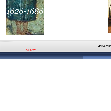
Искусство
eguarwr