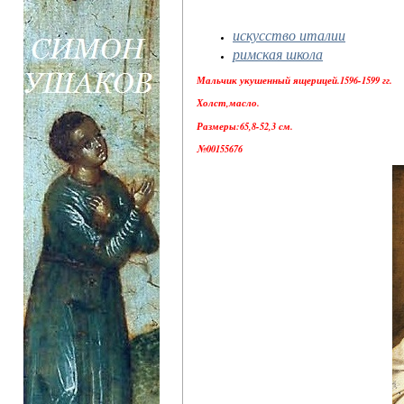
искусство италии
римская школа
Мальчик укушенный ящерицей.1596-1599 гг.
Холст,масло.
Размеры:65,8-52,3 см.
№00155676