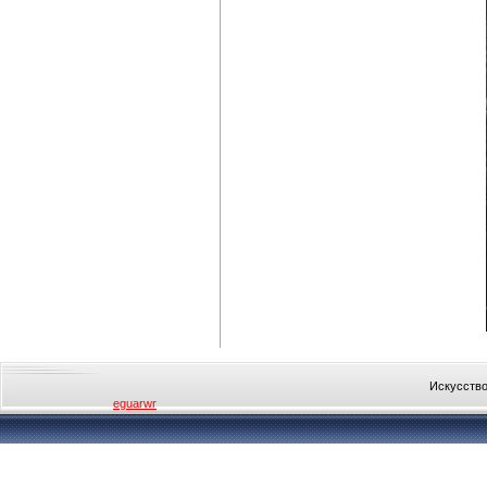
Искусство
eguarwr