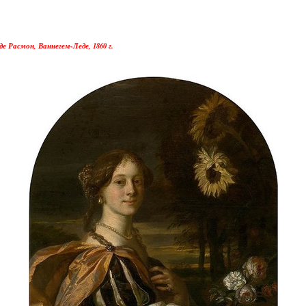
е Расмон, Ваннегем-Леде, 1860 г.