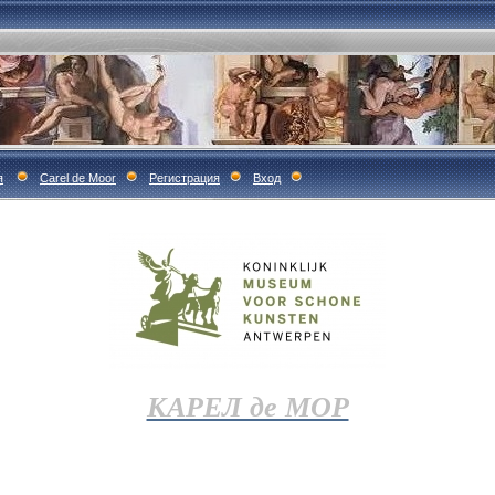
я
Carel de Moor
Регистрация
Вход
КАРЕЛ де МОР