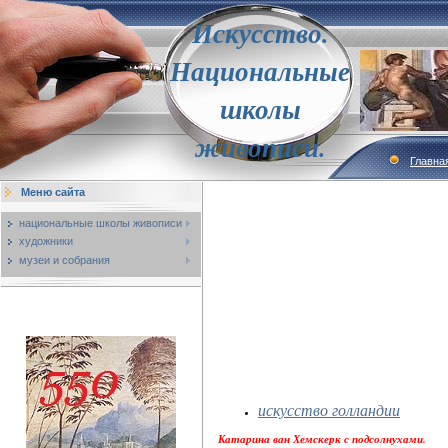
Искусство.
Национальные
школы
живописи.
Главна
Меню сайта
национальные школы живописи
художники
музеи и собрания
искусство голландии
Катарина ван Хемскерк с подсолнухами.