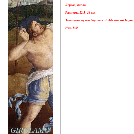
Дерево,масло.
Размеры:22,5- 16 см.
Завещана музею баронессой Аделаидой Баут д
Инв.№58