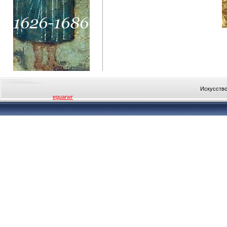
Искусство
eguarwr