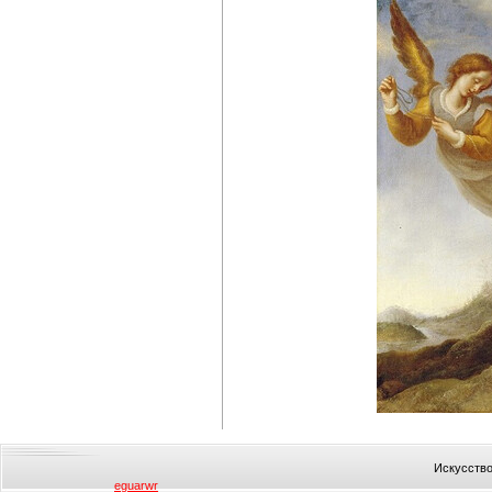
Искусство
eguarwr