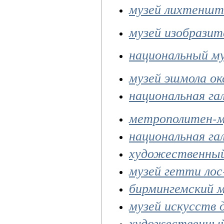
музей лихтеншт
музей изобразит
национальный му
музей эшмола о
национальная га
метрополитен-м
национальная га
художественный
музей гетти ло
бирмингемский м
музей искусств 
художественный