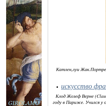
Катлен,луи Жак.Портре
искусство фр
Клод Жозеф Верне (Claud
году в Париже. Учился у 