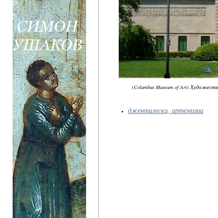
(Columbus Museum of Art) Художес
джентилески, артемизиа