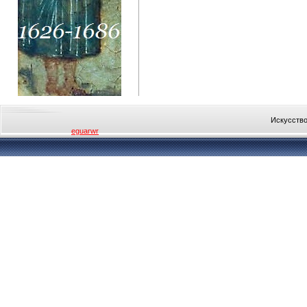
Искусство
eguarwr