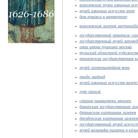
королевские музеи изящных иск
музей изящных искусств гент
дом рококса в антверпене
королевская галерея маурицхёйс
государственный эрмитаж сан
государственный музей-заповед
гмии имени пушкина москва
тульский областной художест
приморская государственная к
музей лихтенштейнов вена
прадо мадрид
музей изящных искусств валенс
лувр париж
старая пинакотека мюнхен
баварская государственная гал
берлинская картинная галерея
дрезденская картинная галерея
государственный музей искусс
музей вальрафа-рихарца в кёль