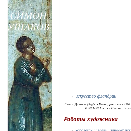
искусство фландрии
Сегерс,Даниель (Seghers,Daniel) родился в 159
В 1625-1627 жил в Италии. Ча
Работы художника
королевский музей изящных ис