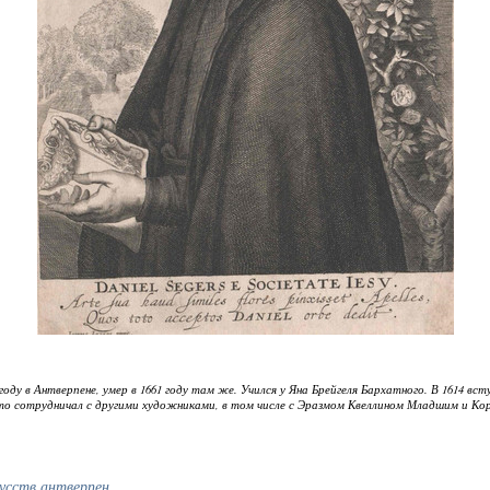
0 году в Антверпене, умер в 1661 году там же. Учился у Яна Брейгеля Бархатного. В 1614 в
сто сотрудничал с другими художниками, в том числе с Эразмом Квеллином Младшим и Ко
кусств антверпен