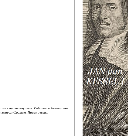
ступил в орден иезуитов. Работал в Антверпене.
рнелисом Схютом. Писал цветы.