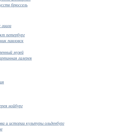
усств брюссель
 гаага
кт петербург
ник павловск
венный музей
артинная галерея
ия
ерея нойбург
тва и истории культуры ольденбург
не