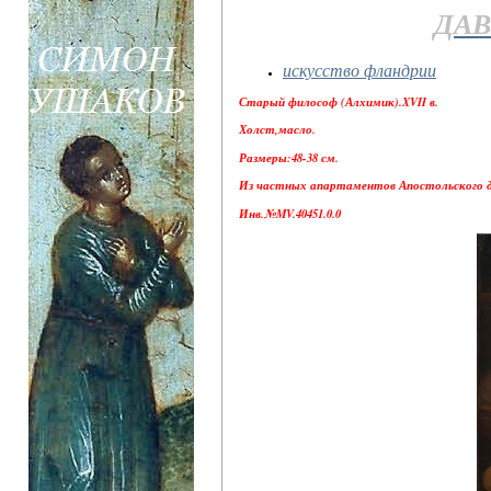
ДАВ
искусство фландрии
Старый философ (Алхимик).XVII в.
Холст,масло.
Размеры:48-38 см.
Из частных апартаментов Апостольского дв
Инв.№MV.40451.0.0