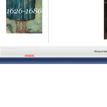
Искусство
eguarwr