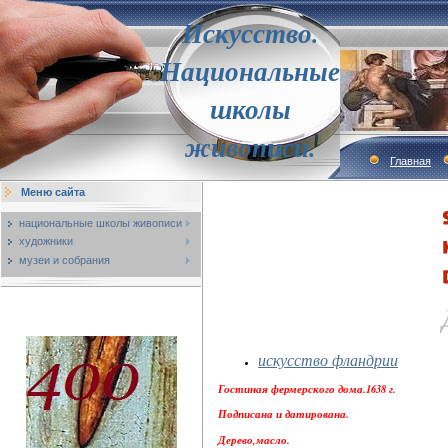
Искусство.
Национальные
школы
живописи.
Главная
Меню сайта
национальные школы живописи
художники
музеи и собрания
искусство фландрии
Гостиная фермерского дома.1638 г.
Подписана и датирована.
Дерево,масло.