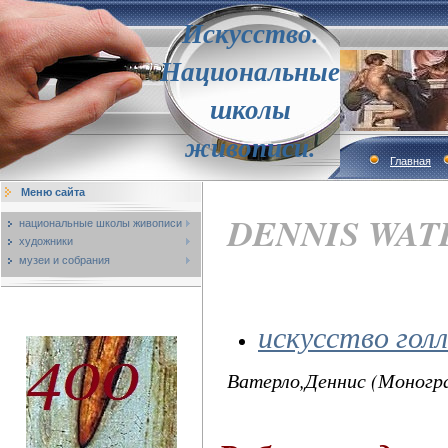
Искусство.
Национальные
школы
живописи.
Главная
Меню сайта
DENNIS WAT
национальные школы живописи
художники
музеи и собрания
искусство гол
Ватерло,Деннис (Моногр