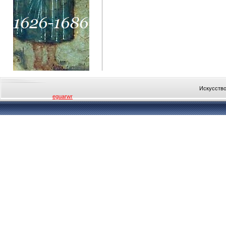
Искусство
eguarwr