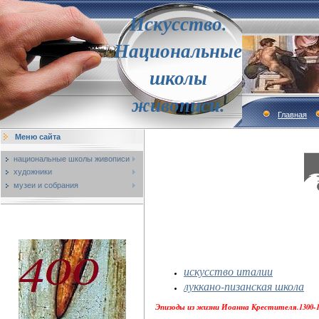
Искусство.
Национальные
школы
живописи.
Главная
Меню сайта
национальные школы живописи
художники
музеи и собрания
искусство италии
луккано-пизанская школа
Эпизоды из жизни Иоанна Крестителя.1300-13