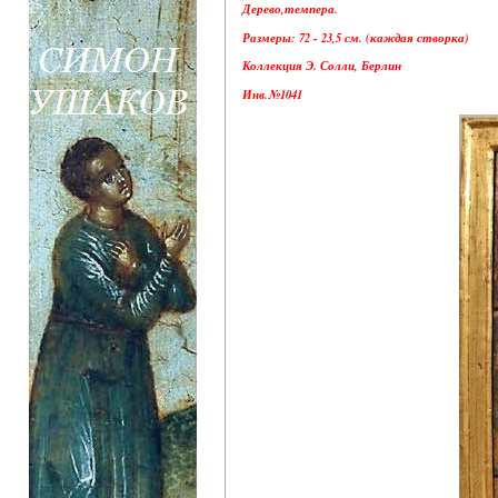
Дерево,темпера.
Размеры: 72 - 23,5 см. (каждая створка)
Коллекция Э. Солли, Берлин
Инв.№1041