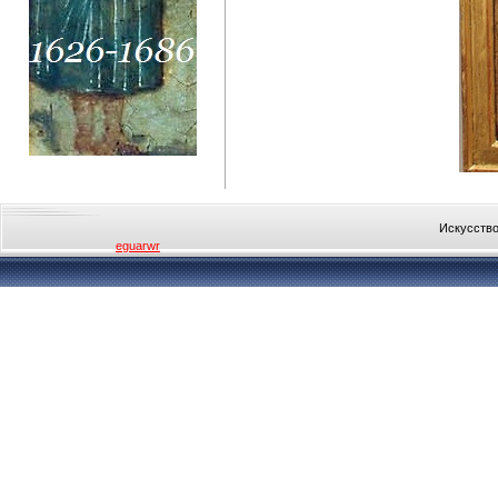
Искусство
eguarwr