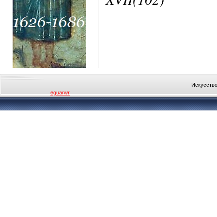
Искусство
eguarwr