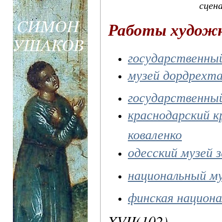
сцен
Работы худож
государственны
музей дордрехт
государственны
краснодарский к
коваленко
одесский музей 
национальный му
финская национа
XVII(102)