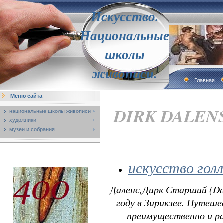
Искусство.
Национальные
школы
живописи.
Главная
Меню сайта
DIRK DALENS 
национальные школы живописи
художники
музеи и собрания
искусство гол
Даленс,Дирк Старший (Dale
году в Зирикзее. Путеше
преимущественно и ра