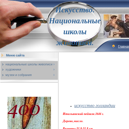
Искусство.
Национальные
школы
живописи.
Главна
Меню сайта
национальные школы живописи
художники
музеи и собрания
искусство голландии
Итальянский пейзаж.1644 г.
Дерево,масло.
Размеры:51,8-51,8 см.