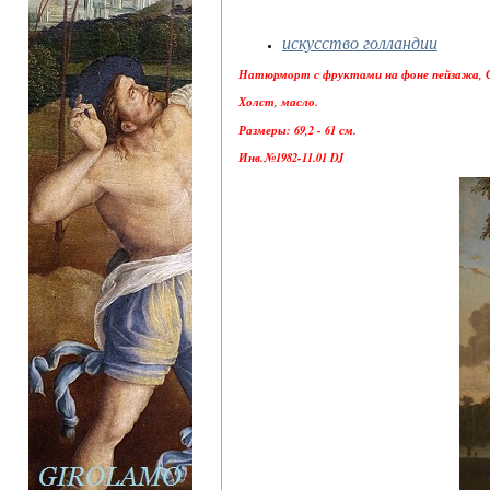
искусство голландии
Натюрморт с фруктами на фоне пейзажа, Су
Холст, масло.
Размеры: 69,2 - 61 см.
Инв.№1982-11.01 DJ