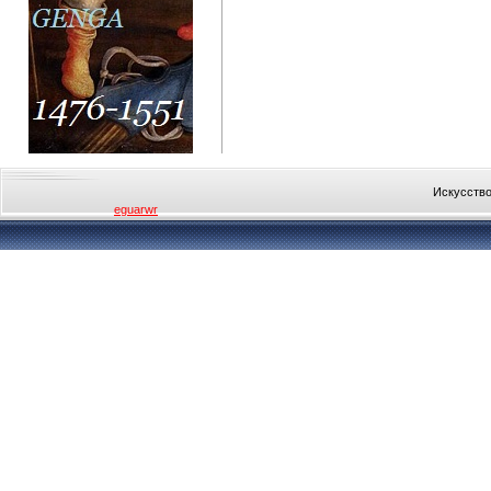
Искусство
eguarwr