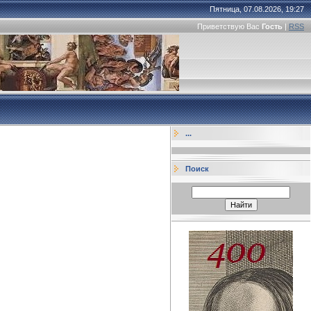
Пятница, 07.08.2026, 19:27
Приветствую Вас
Гость
|
RSS
...
Поиск