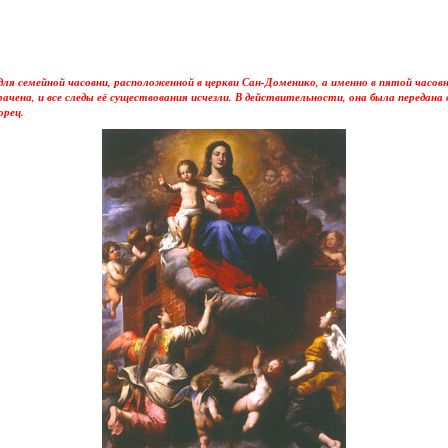
 для семейной часовни, расположенной в церкви Сан-Доменико, а именно в пятой часов
чена, и все следы её существования исчезли. В действительности, она была передана
орец.