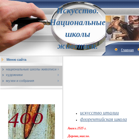
Искусство.
Национальные
школы
живописи.
Главная
Меню сайта
национальные школы живописи
художники
музеи и собрания
искусство италии
флорентийская школа
Ангел.1515 г.
Дерево,масло.