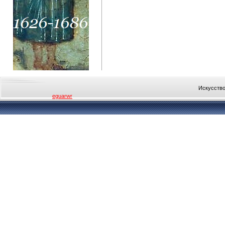
Искусство
eguarwr