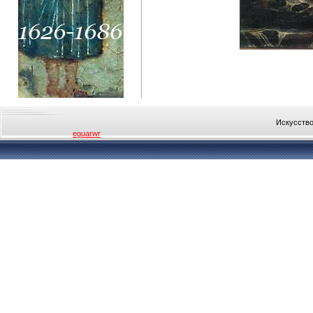
Искусство
eguarwr