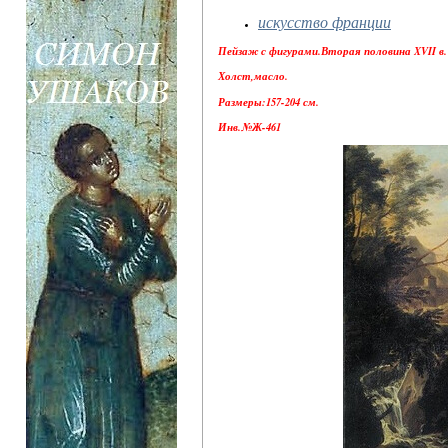
искусство франции
Пейзаж с фигурами.Вторая половина XVII в.
Холст,масло.
Размеры:157-204 см.
Инв.№Ж-461