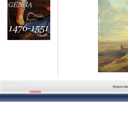
Искусство
eguarwr