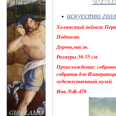
искусство гол
Холмистый пейзаж.Перва
Подписан.
Дерево,масло.
Размеры:36-55 см.
Происхождение: собрани
собрания для Императорс
художественный музей.
Инв.№Ж-470